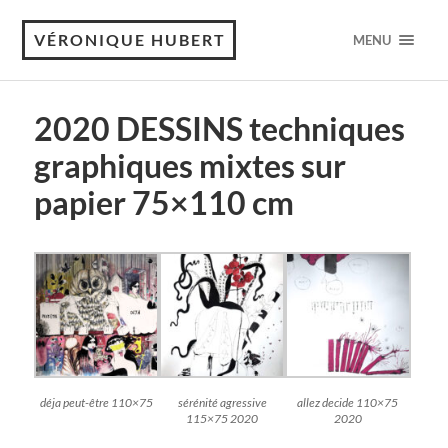
VÉRONIQUE HUBERT
MENU
2020 DESSINS techniques
graphiques mixtes sur
papier 75×110 cm
déja peut-être 110×75
sérénité agressive
allez decide 110×75
115×75 2020
2020