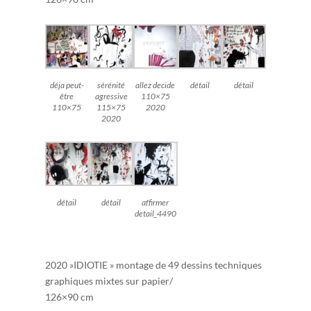
déja peut-
sérénité
allez decide
détail
détail
être
agressive
110×75
110×75
115×75
2020
2020
détail
détail
affirmer
detail_4490
2020 »IDIOTIE » montage de 49 dessins techniques
graphiques mixtes sur papier/
126×90 cm